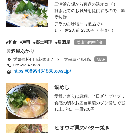
三津浜市場から直送の活オコゼ！
捌きたてのお刺身を提供するので、鮮
度抜群！
アラのお味噌汁も絶品です
1匹（約2人前 2300円〈時価〉）
和食
寿司
郷土料理
居酒屋
松山市内中心部
居酒屋あかり
愛媛県松山市花園町7―2 大黒屋ビル1階
MAP
089-943-4888
https://0899434888.owst.jp/
鯛めし
愛媛と言えば真鯛。当日〆たプリプリ
食感の鯛をお店自家製のダシ醤油で召
し上がれ。一皿900円
ヒオウギ貝のバター焼き