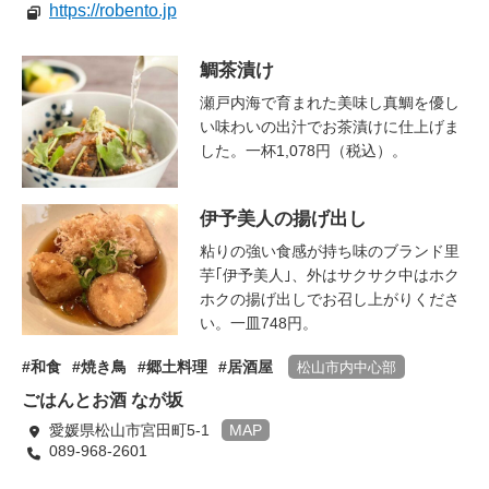
https://robento.jp
鯛茶漬け
瀬戸内海で育まれた美味し真鯛を優し
い味わいの出汁でお茶漬けに仕上げま
した。一杯1,078円（税込）。
伊予美人の揚げ出し
粘りの強い食感が持ち味のブランド里
芋｢伊予美人｣、外はサクサク中はホク
ホクの揚げ出しでお召し上がりくださ
い。一皿748円。
和食
焼き鳥
郷土料理
居酒屋
松山市内中心部
ごはんとお酒 なが坂
愛媛県松山市宮田町5-1
MAP
089-968-2601