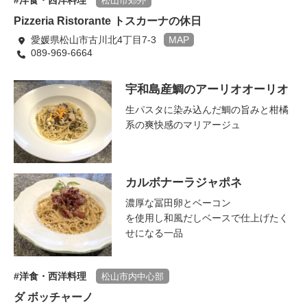
洋食・西洋料理
松山市郊外
Pizzeria Ristorante トスカーナの休日
愛媛県松山市古川北4丁目7-3
MAP
089-969-6664
宇和島産鯛のアーリオオーリオ
生パスタに染み込んだ鯛の旨みと柑橘
系の爽快感のマリアージュ
カルボナーラジャポネ
濃厚な冨田卵とベーコン
を使用し和風だしベースで仕上げたく
せになる一品
洋食・西洋料理
松山市内中心部
ダ ボッチャーノ