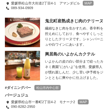
愛媛県松山市大街道2丁目4-1 アマンダビル
MAP
089-934-0909
鬼北町産熟成きじ肉のテリーヌ
繊細なきじ肉を生かすため、香辛料を
控えめにしており、食べやすくしっと
りとしたテリーヌです。シャンパーニ
ュや白ワインにあいます。
興居島のいよかんカクテル
いよかんの皮の白い部分まで絞ったカ
ネミ農園”にがいよ”を使用。愛媛県人
が慣れ親しんだ、少し苦い伊予柑をジ
ンとともに爽やかに仕上げました。
ダイニングバー
松山市内中心部
バージュジュ
愛媛県松山市一番町2丁目4-2 モナーク2
MAP
090-8282-2950