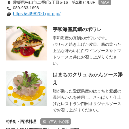
愛媛県松山市二番町2丁目5-16 第2雅ビル3F
MAP
089-933-1698
https://s498200.gorp.jp/
宇和海産真鯛のポワレ
宇和海産の真鯛のポワレです。
パリっと焼き上げた皮目、脂の乗った
上品な味わいに白ワインソースやトマ
トソースと共にお召し上がりくださ
い。
はまちのクリュ みかんソース添
え
脂が乗った愛媛県産のはまちと愛媛の
温州みかんを使用し、さっぱりと仕上
げたレストラン門田オリジナルソース
でお召し上がりください。
洋食・西洋料理
松山市内中心部