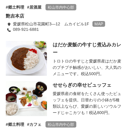
郷土料理
居酒屋
松山市内中心部
艶吉本店
愛媛県松山市花園町3―12 ムカイビル1F
MAP
089-921-6881
はだか麦飯の牛すじ煮込みカレ
ー
トロトロの牛すじと愛媛県産はだか麦
のプチプチ触感がおいしい、大人気の
メニューです。税込500円。
せせらぎの幸せビュッフェ
愛媛県産の食材をたくさん使ったビュ
ッフェを提供。日替わりの小鉢が5種
類以上ならび、愛媛の新しいソウルフ
ードじゃこカツも！税込800円。
郷土料理
カフェ
松山市内中心部