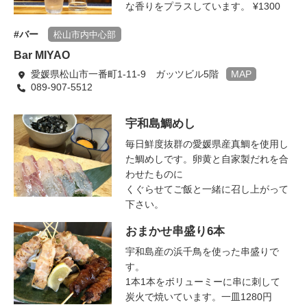
な香りをプラスしています。 ¥1300
バー
松山市内中心部
Bar MIYAO
愛媛県松山市一番町1-11-9 ガッツビル5階
MAP
089-907-5512
宇和島鯛めし
毎日鮮度抜群の愛媛県産真鯛を使用し
た鯛めしです。卵黄と自家製だれを合
わせたものに
くぐらせてご飯と一緒に召し上がって
下さい。
おまかせ串盛り6本
宇和島産の浜千鳥を使った串盛りで
す。
1本1本をボリューミーに串に刺して
炭火で焼いています。一皿1280円