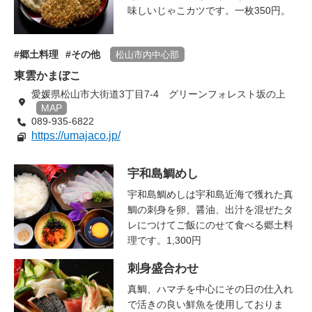
味しいじゃこカツです。一枚350円。
郷土料理
その他
松山市内中心部
東雲かまぼこ
愛媛県松山市大街道3丁目7-4 グリーンフォレスト坂の上
MAP
089-935-6822
https://umajaco.jp/
宇和島鯛めし
宇和島鯛めしは宇和島近海で獲れた真
鯛の刺身を卵、醤油、出汁を混ぜたタ
レにつけてご飯にのせて食べる郷土料
理です。1,300円
刺身盛合わせ
真鯛、ハマチを中心にその日の仕入れ
で活きの良い鮮魚を使用しておりま