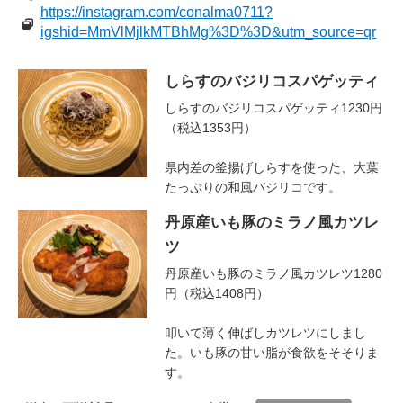
https://instagram.com/conalma0711?
igshid=MmVlMjlkMTBhMg%3D%3D&utm_source=qr
しらすのバジリコスパゲッティ
しらすのバジリコスパゲッティ1230円
（税込1353円）
県内差の釜揚げしらすを使った、大葉
たっぷりの和風バジリコです。
丹原産いも豚のミラノ風カツレ
ツ
丹原産いも豚のミラノ風カツレツ1280
円（税込1408円）
叩いて薄く伸ばしカツレツにしまし
た。いも豚の甘い脂が食欲をそそりま
す。