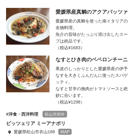
愛媛県産真鯛のアクアパッツァ
愛媛県産の真鯛を使った南イタリアの
名物料理。
魚介の旨味がたっぷり溶け出したスー
プは絶品です。
（税込¥1683）
なすとひき肉のペペロンチーニ
果皮のしっかりとした愛媛県産の伊予
なすを大きくふんだんに使ったスパゲ
ッティ。
なすと甘辛の挽肉がトマトソースと絶
妙に合います。
（税込¥1298）
洋食・西洋料理
松山市郊外
ピッツェリア ミーアナポリ
愛媛県松山市衣山188
MAP