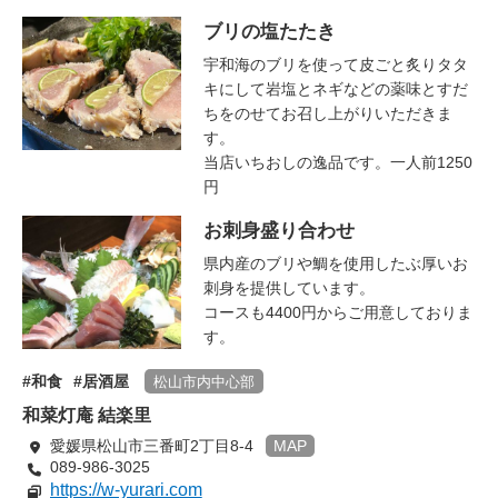
ブリの塩たたき
宇和海のブリを使って皮ごと炙りタタ
キにして岩塩とネギなどの薬味とすだ
ちをのせてお召し上がりいただきま
す。
当店いちおしの逸品です。一人前1250
円
お刺身盛り合わせ
県内産のブリや鯛を使用したぶ厚いお
刺身を提供しています。
コースも4400円からご用意しておりま
す。
和食
居酒屋
松山市内中心部
和菜灯庵 結楽里
愛媛県松山市三番町2丁目8-4
MAP
089-986-3025
https://w-yurari.com