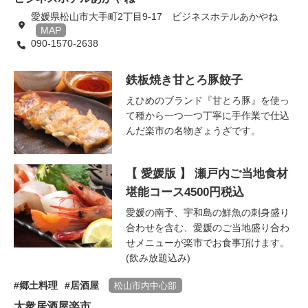
愛媛県松山市大手町2丁目9-17 ビジネスホテルあかやね
MAP
090-1570-2638
鉄板焼き甘とろ豚餃子
えひめのブランド『甘とろ豚』を使っ
て種から一つ一つ丁寧に手作業で仕込
んだ楽市の名物ぎょうざです。
【 愛媛版 】 瀬戸内ご当地食材
堪能コース4500円税込
愛媛の南予、宇和島の鮮魚の刺身盛り
合わせを含む、愛媛のご当地盛り合わ
せメニューが楽市でお食事頂けます。
(飲み放題込み)
郷土料理
居酒屋
松山市内中心部
大衆居酒屋楽市