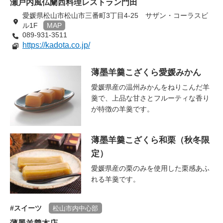
瀬戸内風仏蘭西料理レストラン門田
愛媛県松山市松山市三番町3丁目4-25 サザン・コーラスビ
ル1F
MAP
089-931-3511
https://kadota.co.jp/
薄墨羊羹こざくら愛媛みかん
愛媛県産の温州みかんをねりこんだ羊
羹で、上品な甘さとフルーティな香り
が特徴の羊羹です。
薄墨羊羹こざくら和栗（秋冬限
定）
愛媛県産の栗のみを使用した栗感あふ
れる羊羹です。
スイーツ
松山市内中心部