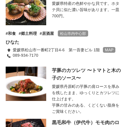
愛媛県特産の色鮮やかな貝です。ホタ
テ貝に似た濃い旨味があります。一皿
700円。
和食
郷土料理
居酒屋
松山市内中心部
ひなた
愛媛県松山市一番町2丁目4-6 第一吾妻ビル 1階
MAP
089-934-7170
芋豚のカツレツ 〜トマトと木の
子のソース〜
愛媛県丹原町の芋豚の肩ロースを厚み
を残したまま、ゆっくりとカツレツに
仕上げます。
芋豚の甘みのある、くどくない脂身を
ご賞味ください。
黒毛和牛（伊代牛）モモ肉のロ