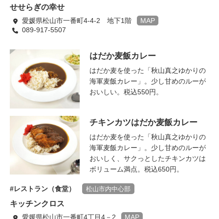
せせらぎの幸せ
愛媛県松山市一番町4-4-2 地下1階
MAP
089-917-5507
はだか麦飯カレー
はだか麦を使った「秋山真之ゆかりの
海軍麦飯カレー」。少し甘めのルーが
おいしい。税込550円。
チキンカツはだか麦飯カレー
はだか麦を使った「秋山真之ゆかりの
海軍麦飯カレー」。少し甘めのルーが
おいしく、サクっとしたチキンカツは
ボリューム満点。税込650円。
レストラン（食堂）
松山市内中心部
キッチンクロス
愛媛県松山市一番町4丁目4－2
MAP