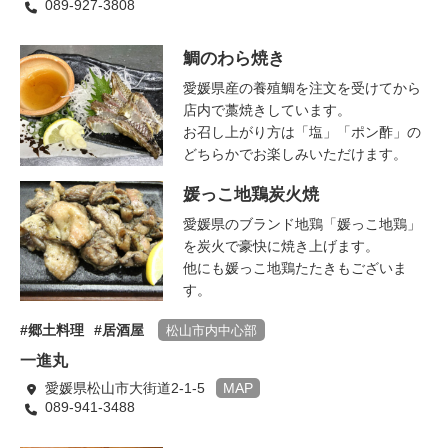
089-927-3808
鯛のわら焼き
愛媛県産の養殖鯛を注文を受けてから
店内で藁焼きしています。
お召し上がり方は「塩」「ポン酢」の
どちらかでお楽しみいただけます。
媛っこ地鶏炭火焼
愛媛県のブランド地鶏「媛っこ地鶏」
を炭火で豪快に焼き上げます。
他にも媛っこ地鶏たたきもございま
す。
郷土料理
居酒屋
松山市内中心部
一進丸
愛媛県松山市大街道2-1-5
MAP
089-941-3488