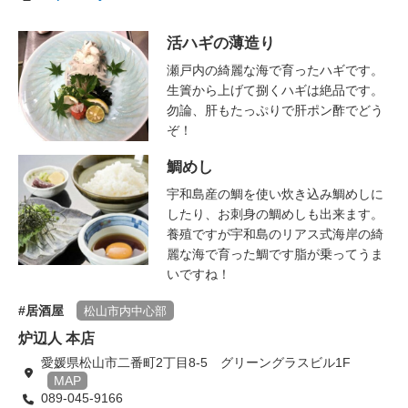
活ハギの薄造り
瀬戸内の綺麗な海で育ったハギです。
生簀から上げて捌くハギは絶品です。
勿論、肝もたっぷりで肝ポン酢でどう
ぞ！
鯛めし
宇和島産の鯛を使い炊き込み鯛めしに
したり、お刺身の鯛めしも出来ます。
養殖ですが宇和島のリアス式海岸の綺
麗な海で育った鯛です脂が乗ってうま
いですね！
居酒屋
松山市内中心部
炉辺人 本店
愛媛県松山市二番町2丁目8-5 グリーングラスビル1F
MAP
089-045-9166