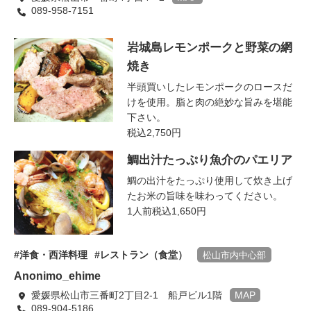
089-958-7151
岩城島レモンポークと野菜の網
焼き
半頭買いしたレモンポークのロースだ
けを使用。脂と肉の絶妙な旨みを堪能
下さい。
税込2,750円
鯛出汁たっぷり魚介のパエリア
鯛の出汁をたっぷり使用して炊き上げ
たお米の旨味を味わってください。
1人前税込1,650円
洋食・西洋料理
レストラン（食堂）
松山市内中心部
Anonimo_ehime
愛媛県松山市三番町2丁目2-1 船戸ビル1階
MAP
089-904-5186