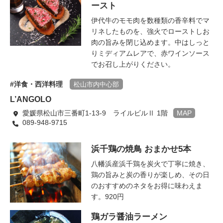
ースト
伊代牛のモモ肉を数種類の香辛料でマ
リネしたものを、強火でローストしお
肉の旨みを閉じ込めます。中はしっと
りミディアムレアで、赤ワインソース
でお召し上がりください。
洋食・西洋料理
松山市内中心部
L’ANGOLO
愛媛県松山市三番町1-13-9 ライルビルⅡ 1階
MAP
089-948-9715
浜千鶏の焼鳥 おまかせ5本
八幡浜産浜千鶏を炭火で丁寧に焼き、
鶏の旨みと炭の香りが楽しめ、その日
のおすすめのネタをお得に味わえま
す。920円
鶏ガラ醤油ラーメン