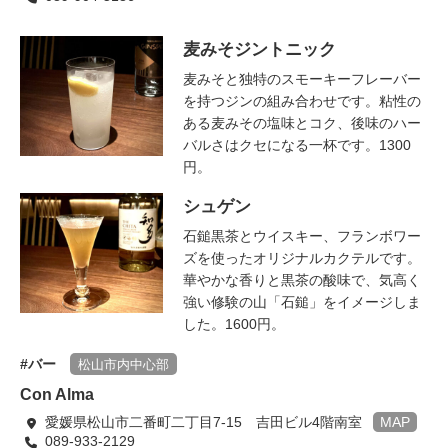
麦みそジントニック
麦みそと独特のスモーキーフレーバー
を持つジンの組み合わせです。粘性の
ある麦みその塩味とコク、後味のハー
バルさはクセになる一杯です。1300
円。
シュゲン
石鎚黒茶とウイスキー、フランボワー
ズを使ったオリジナルカクテルです。
華やかな香りと黒茶の酸味で、気高く
強い修験の山「石鎚」をイメージしま
した。1600円。
バー
松山市内中心部
Con Alma
愛媛県松山市二番町二丁目7-15 吉田ビル4階南室
MAP
089-933-2129