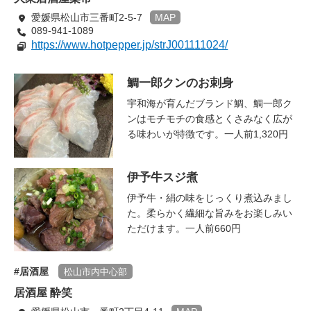
愛媛県松山市三番町2-5-7
MAP
089-941-1089
https://www.hotpepper.jp/strJ001111024/
鯛一郎クンのお刺身
宇和海が育んだブランド鯛、鯛一郎ク
ンはモチモチの食感とくさみなく広が
る味わいが特徴です。一人前1,320円
伊予牛スジ煮
伊予牛・絹の味をじっくり煮込みまし
た。柔らかく繊細な旨みをお楽しみい
ただけます。一人前660円
居酒屋
松山市内中心部
居酒屋 酔笑