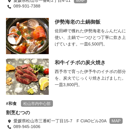
愛媛県松山市一番町2丁目4-11
MAP
089-931-7388
伊勢海老の土鍋御飯
佐田岬で獲れた伊勢海老をふんだんに
使い、土鍋で一つひとつ丁寧に炊き上
げています。一皿6,500円。
和牛イチボの炭火焼き
西予市で育った伊予牛のイチボの部分
を、炭火でじっくり焼き上げました。
一皿3,800円。
和食
松山市内中心部
割烹むつの
愛媛県松山市三番町一丁目15-7 F CIAOビル20A
MAP
089-945-1606