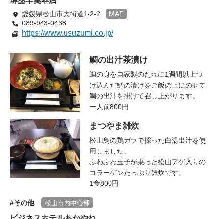
薄墨羊羹本店
愛媛県松山市大街道1-2-2
MAP
089-943-0438
https://www.usuzumi.co.jp/
鯛の出汁茶漬け
鯛の身を自家製のたれに1週間以上つ
け込んだ鯛の漬けをご飯の上にのせて
鯛の出汁を掛けて召し上がります。
一人前800円
まつやま雑炊
松山鳥の鶏ガラで採った白湯出汁を使
用しました。
ふわふわ玉子が乗った松山アゲ入りの
コラーゲンたっぷり雑炊です。
1食800円
その他
松山市内中心部
ビジネスホテルあかやね