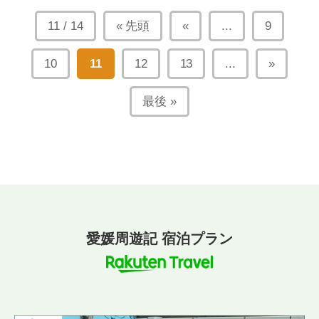
11 / 14
« 先頭
«
...
9
10
11
12
13
...
»
最後 »
愛媛周遊記 宿泊プラン