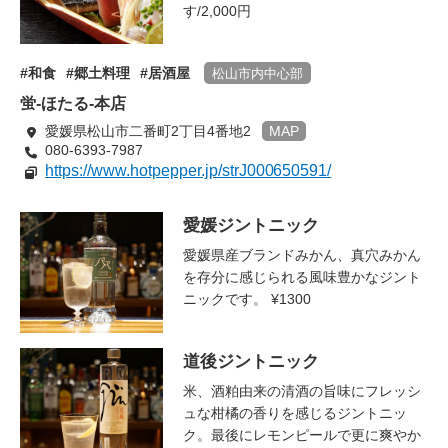
す/2,000円
和食
郷土料理
居酒屋
松山市内中心部
蛍-ほたる-本店
愛媛県松山市二番町2丁目4番地2
MAP
080-6393-7987
https://www.hotpepper.jp/strJ000650591/
愛媛ジントニック
愛媛県産ブランドみかん、真穴みかん
を存分に感じられる風味豊かなジント
ニックです。 ¥1300
道後ジントニック
米、酒粕由来の清酒の旨味にフレッシ
ュな柑橘の香りを感じるジントニッ
ク。最後にレモンピールで更に爽やか