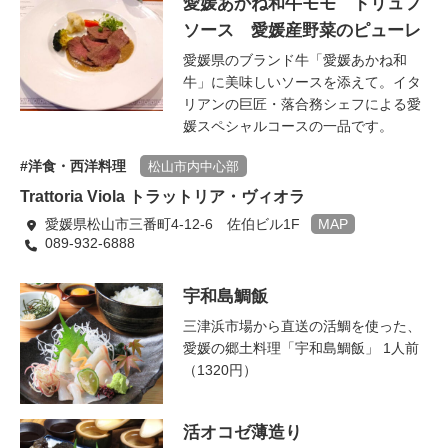
愛媛あかね和牛モモ トリュフ
ソース 愛媛産野菜のピューレ
愛媛県のブランド牛「愛媛あかね和
牛」に美味しいソースを添えて。イタ
リアンの巨匠・落合務シェフによる愛
媛スペシャルコースの一品です。
洋食・西洋料理
松山市内中心部
Trattoria Viola トラットリア・ヴィオラ
愛媛県松山市三番町4-12-6 佐伯ビル1F
MAP
089-932-6888
宇和島鯛飯
三津浜市場から直送の活鯛を使った、
愛媛の郷土料理「宇和島鯛飯」 1人前
（1320円）
活オコゼ薄造り