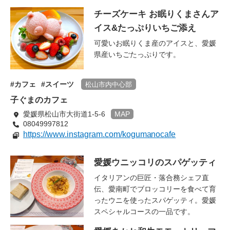
チーズケーキ お眠りくまさんア
イス&たっぷりいちご添え
可愛いお眠りくま産のアイスと、愛媛
県産いちごたっぷりです。
カフェ
スイーツ
松山市内中心部
子ぐまのカフェ
愛媛県松山市大街道1-5-6
MAP
08049997812
https://www.instagram.com/kogumanocafe
愛媛ウニッコリのスパゲッティ
イタリアンの巨匠・落合務シェフ直
伝、愛南町でブロッコリーを食べて育
ったウニを使ったスパゲッティ。愛媛
スペシャルコースの一品です。