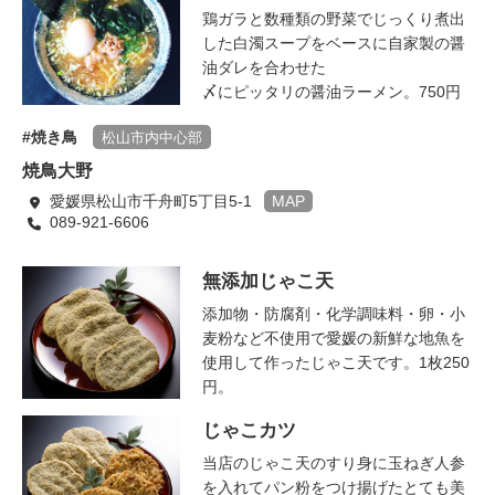
鶏ガラと数種類の野菜でじっくり煮出
した白濁スープをベースに自家製の醤
油ダレを合わせた
〆にピッタリの醤油ラーメン。750円
焼き鳥
松山市内中心部
焼鳥大野
愛媛県松山市千舟町5丁目5-1
MAP
089-921-6606
無添加じゃこ天
添加物・防腐剤・化学調味料・卵・小
麦粉など不使用で愛媛の新鮮な地魚を
使用して作ったじゃこ天です。1枚250
円。
じゃこカツ
当店のじゃこ天のすり身に玉ねぎ人参
を入れてパン粉をつけ揚げたとても美