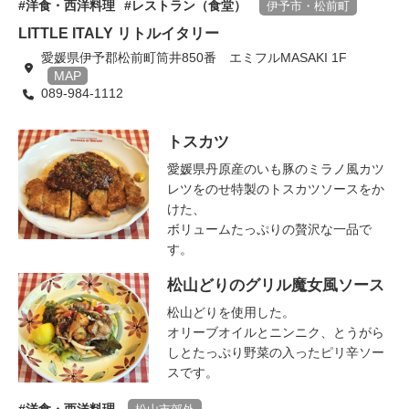
洋食・西洋料理
レストラン（食堂）
伊予市・松前町
LITTLE ITALY リトルイタリー
愛媛県伊予郡松前町筒井850番 エミフルMASAKI 1F
MAP
089-984-1112
トスカツ
愛媛県丹原産のいも豚のミラノ風カツ
レツをのせ特製のトスカツソースをか
けた、
ボリュームたっぷりの贅沢な一品で
す。
松山どりのグリル魔女風ソース
松山どりを使用した。
オリーブオイルとニンニク、とうがら
しとたっぷり野菜の入ったピリ辛ソー
スです。