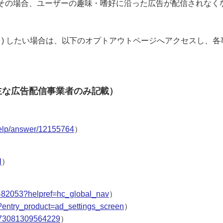
その場合、ユーザーの趣味・嗜好に沿った広告が配信されなく
ト) したい場合は、以下のオプトアウトページへアクセスし、
（主な広告配信事業者のみ記載）
Help/answer/12155764
）
l
）
482053?helpref=hc_global_nav
）
?entry_product=ad_settings_screen
）
/173081309564229
）