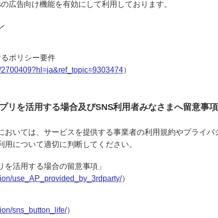
yticsの広告向け機能を有効にして利用しております。
ン
関するポリシー要件
er/2700409?hl=ja&ref_topic=9303474
）
プリを活用する場合及びSNS利用者みなさまへ留意事
においては、サービスを提供する事業者の利用規約やプライバ
利用について適切に判断してください。
リを活用する場合の留意事項」
ation/use_AP_provided_by_3rdparty/
）
ion/sns_button_life/
）