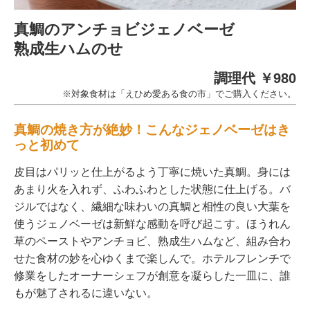
真鯛のアンチョビジェノベーゼ
熟成生ハムのせ
調理代 ￥980
※対象食材は「えひめ愛ある食の市」でご購入ください。
真鯛の焼き方が絶妙！こんなジェノベーゼはき
っと初めて
皮目はパリッと仕上がるよう丁寧に焼いた真鯛。身には
あまり火を入れず、ふわふわとした状態に仕上げる。バ
ジルではなく、繊細な味わいの真鯛と相性の良い大葉を
使うジェノベーゼは新鮮な感動を呼び起こす。ほうれん
草のペーストやアンチョビ、熟成生ハムなど、組み合わ
せた食材の妙を心ゆくまで楽しんで。ホテルフレンチで
修業をしたオーナーシェフが創意を凝らした一皿に、誰
もが魅了されるに違いない。