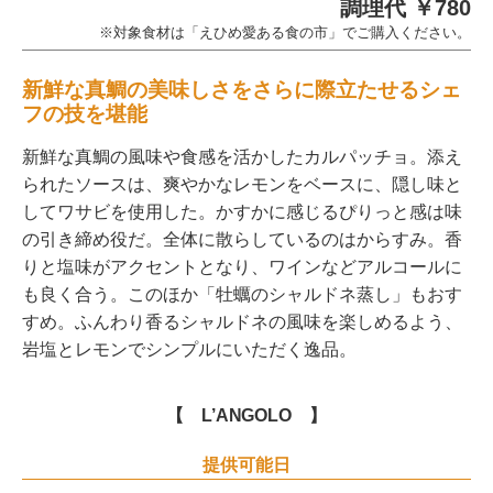
調理代 ￥780
※対象食材は「えひめ愛ある食の市」でご購入ください。
新鮮な真鯛の美味しさをさらに際立たせるシェ
フの技を堪能
新鮮な真鯛の風味や食感を活かしたカルパッチョ。添え
られたソースは、爽やかなレモンをベースに、隠し味と
してワサビを使用した。かすかに感じるぴりっと感は味
の引き締め役だ。全体に散らしているのはからすみ。香
りと塩味がアクセントとなり、ワインなどアルコールに
も良く合う。このほか「牡蠣のシャルドネ蒸し」もおす
すめ。ふんわり香るシャルドネの風味を楽しめるよう、
岩塩とレモンでシンプルにいただく逸品。
【 L’ANGOLO 】
提供可能日