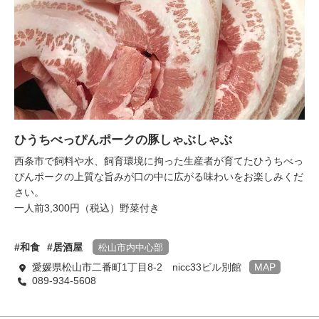
ひうちべっぴんポークの豚しゃぶしゃぶ
西条市で飼料や水、飼育環境に拘った生産者が育てたひうちべっ
ぴんポークの上質な旨みが口の中に広がる味わいをお楽しみくだ
さい。
一人前3,300円（税込）野菜付き
和食
居酒屋
松山市内中心部
愛媛県松山市二番町1丁目8-2 nicc33ビル別館
MAP
089-934-5608