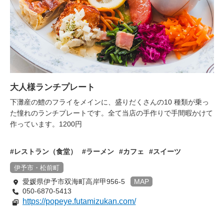
大人様ランチプレート
下灘産の鱧のフライをメインに、盛りだくさんの10 種類が乗っ
た憧れのランチプレートです。全て当店の手作りで手間暇かけて
作っています。1200円
レストラン（食堂）
ラーメン
カフェ
スイーツ
伊予市・松前町
愛媛県伊予市双海町高岸甲956-5
MAP
050-6870-5413
https://popeye.futamizukan.com/