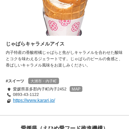
じゃばらキャラメルアイス
内子特産の香酸柑橘じゃばらと焦がしキャラメルを合わせた酸味
とコクを味わえるジェラートです。じゃばらのピールの食感と、
香ばしいキャラメル風味をお楽しみください。
スイーツ
大洲市・内子町
愛媛県喜多郡内子町内子2452
MAP
0893-43-1122
https://www.karari.jp/
愛媛県（えひめ愛フード推進機構）