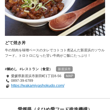
どて焼き丼
牛の頬肉を味噌ベースのタレでコトコト煮込んだ新居浜のソウル
フード。トロトロになった甘い牛肉がご飯にたっぷり！
鯛めし
レストラン（食堂）
新居浜市
愛媛県新居浜市新田町1丁目8-56
MAP
0897-39-6789
https://wakamiyashokudo.com/
愛媛県（えひめ愛フード推進機構）