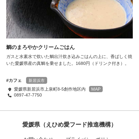
鯛のまろやかクリームごはん
ガスと水素水で炊いた鯛出汁炊き込みごはんの上に、香ばしく焼
いた愛媛県産の真鯛を乗せました。1680円（ドリンク付き）。
カフェ
新居浜市
愛媛県新居浜市上泉町8-5創作地区内
MAP
0897-47-7750
愛媛県（えひめ愛フード推進機構）