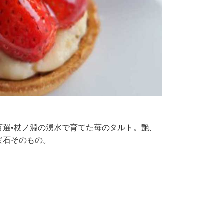
百選•杖ノ淵の湧水で育てた苺のタルト。艶、
宝石そのもの。