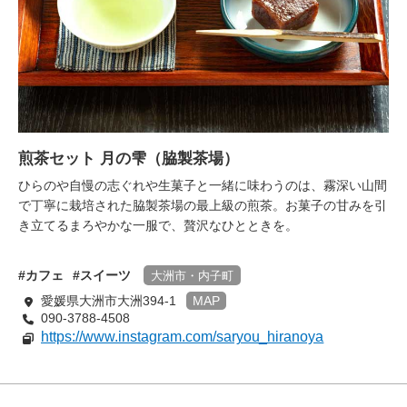
煎茶セット 月の雫（脇製茶場）
ひらのや自慢の志ぐれや生菓子と一緒に味わうのは、霧深い山間
で丁寧に栽培された脇製茶場の最上級の煎茶。お菓子の甘みを引
き立てるまろやかな一服で、贅沢なひとときを。
カフェ
スイーツ
大洲市・内子町
愛媛県大洲市大洲394-1
MAP
090-3788-4508
https://www.instagram.com/saryou_hiranoya