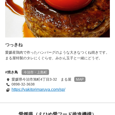
つっきね
愛媛産鶏肉で作ったハンバーグのような大きなつくね焼きです。
まる屋特製のタレにくぐらせ、みかん玉子と一緒にどうぞ。
焼き鳥
今治市・上島町
愛媛県今治市旭町4丁目3-32 まる屋
MAP
0898-32-3638
https://yakitorimaruya.com/sp/
愛媛県（えひめ愛フード推進機構）