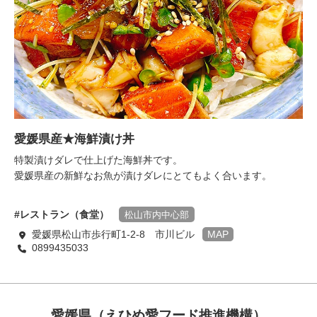
愛媛県産★海鮮漬け丼
特製漬けダレで仕上げた海鮮丼です。
愛媛県産の新鮮なお魚が漬けダレにとてもよく合います。
レストラン（食堂）
松山市内中心部
愛媛県松山市歩行町1-2-8 市川ビル
MAP
0899435033
愛媛県（えひめ愛フード推進機構）