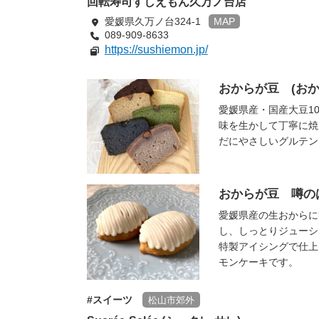
回転寿司すしえもん久万ノ台店
愛媛県久万ノ台324-1
MAP
089-909-8633
https://sushiemon.jp/
おからが豆 (おからガ
愛媛県産・国産大豆1
味を生かして丁寧に焼
だにやさしいグルテン
おからが豆 噂の
愛媛県産の生おからに
し、しっとりジューシ
特製アイシングで仕上
モンケーキです。
スイーツ
松山市郊外