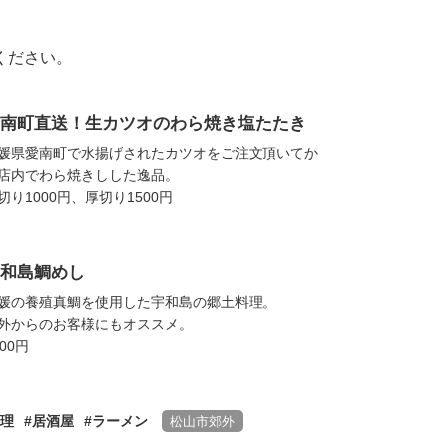
ください。
南町直送！生カツオのわら焼き塩たたき
媛県愛南町で水揚げされたカツオをご注文頂いてか
店内でわら焼きしした逸品。
切り1000円、厚切り1500円
和島鯛めし
媛の養殖真鯛を使用した宇和島の郷土料理。
外からのお客様にもオススメ。
000円
理
居酒屋
ラーメン
松山市郊外