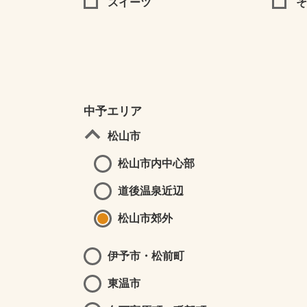
スイーツ
そ
中予エリア
松山市
松山市内中心部
道後温泉近辺
松山市郊外
伊予市・松前町
東温市