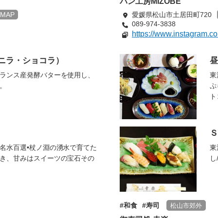
パン工房MIZOBE
MAP
愛媛県松山市土居田町720
089-974-3838
https://www.instagram.
ニラ・ショコラ）
昼
ランス産発酵バターを使用し、
東
。
ぷ
ト
Ｓ
名水百選•杖ノ淵の湧水で育てた
東
き、甘みはスイーツの宝石その
し
和食
寿司
松山市郊外