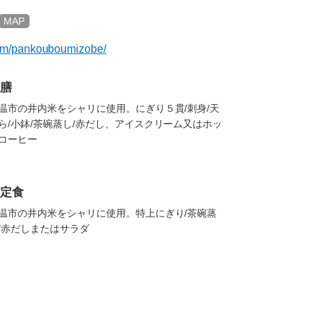
MAP
com/pankouboumizobe/
膳
温市の井内米をシャリに使用。にぎり５貫/刺身/天
ら/小鉢/茶碗蒸し/赤だし、アイスクリーム又はホッ
コーヒー
定食
温市の井内米をシャリに使用。特上にぎり/茶碗蒸
/赤だしまたはサラダ