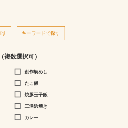
探す
キーワードで探す
（複数選択可）
創作鯛めし
たこ飯
焼豚玉子飯
三津浜焼き
カレー