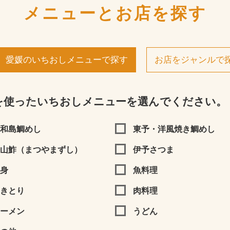
メニューとお店を探す
愛媛のいちおしメニューで探す
お店をジャンルで
を使ったいちおしメニューを選んでください。
和島鯛めし
東予・洋風焼き鯛めし
山鮓（まつやまずし）
伊予さつま
身
魚料理
きとり
肉料理
ーメン
うどん