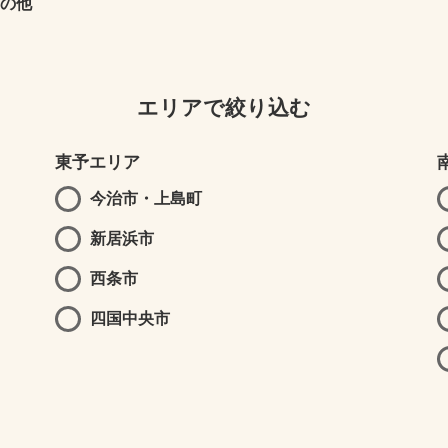
の他
エリアで絞り込む
東予エリア
今治市・上島町
新居浜市
西条市
四国中央市