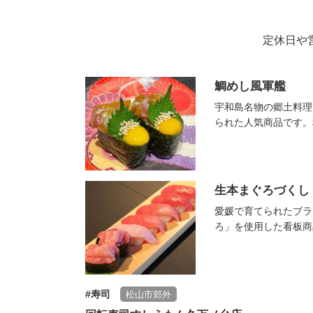
定休日や
鯛めし風軍艦
宇和島名物の郷土料理
られた人気商品です。
生本まぐろづくし
愛媛で育てられたブラ
ろ」を使用した看板商品
寿司
松山市郊外