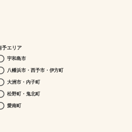
南予エリア
宇和島市
八幡浜市・西予市・伊方町
大洲市・内子町
松野町・鬼北町
愛南町