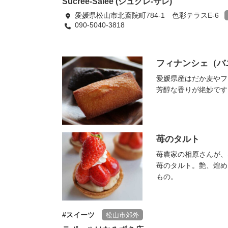
Sucrée-Salée (シュクレ-サレ)
愛媛県松山市北斎院町784-1 色彩テラスE-6
090-5040-3818
フィナンシェ（バ
愛媛県産はだか麦やフ
芳醇な香りが絶妙です
苺のタルト
苺農家の相原さんが、
苺のタルト。艶、煌め
もの。
スイーツ
松山市郊外