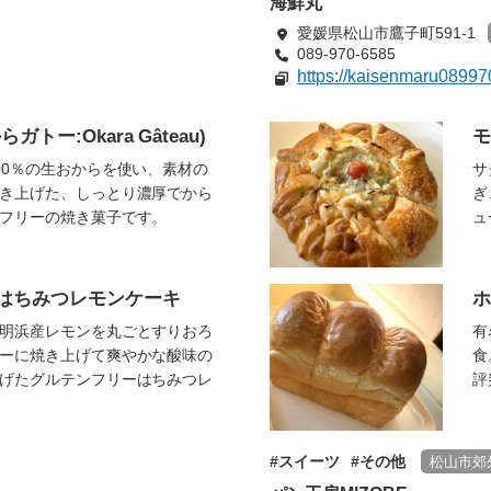
海鮮丸
愛媛県松山市鷹子町591-1
089-970-6585
https://kaisenmaru08997
トー:Okara Gâteau)
モ
00％の生おからを使い、素材の
サ
き上げた、しっとり濃厚でから
ぎ
フリーの焼き菓子です。
ュ
はちみつレモンケーキ
ホ
明浜産レモンを丸ごとすりおろ
有
ーに焼き上げて爽やかな酸味の
食
げたグルテンフリーはちみつレ
評
スイーツ
その他
松山市郊