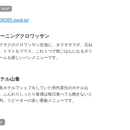
MAP
06585.owst.jp/
ーニングクロワッサン
クサクのクロワッサン生地に、タラモサラダ、玉ね
、トマトをプラス。これ１つで朝ごはんになるボリ
ームも嬉しいパンメニューです。
テル山食
名ホテルでシェフをしていた初代直伝のホテル山
。ふんわりしっとり食感は毎日食べても飽きないと
判。リピーターの多い看板メニューです。
外