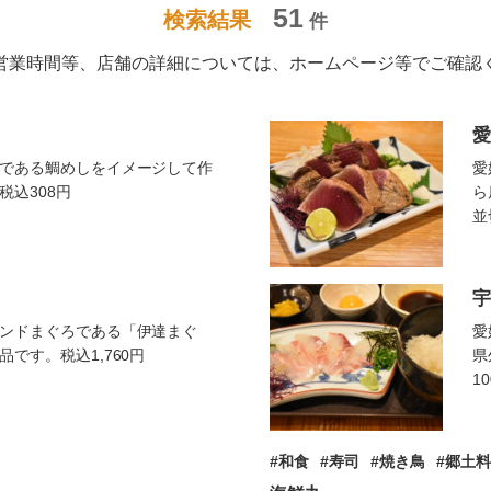
51
検索結果
件
営業時間等、店舗の詳細については、ホームページ等でご確認
愛
である鯛めしをイメージして作
愛
税込308円
ら
並
宇
ンドまぐろである「伊達まぐ
愛
です。税込1,760円
県
1
和食
寿司
焼き鳥
郷土料