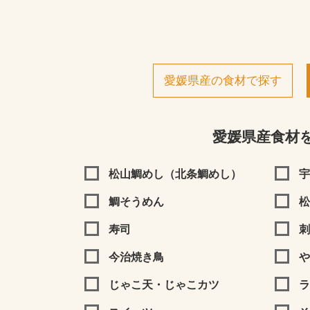
愛媛県産の食材で探す
愛媛県産食材
松山鯛めし（北条鯛めし）
宇
鯛そうめん
松
寿司
刺
今治焼き鳥
や
じゃこ天・じゃこカツ
ラ